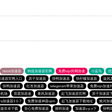
tiktok加速器
狗急加速器官网
免费vqn外网加速
小蓝鸟
优
加速器官网入口
原子加速器
快鸭加速器
快柠檬加速器
旋风
快鸭加速器
红杏加速器
telegeram苹果加速器
免费vqn加速
分机场
雷霆加器速
暴风加速器
起飞加速器官网
原子加速器
ora加速器3.0.7
免费加速神器vpm
起飞加速器下载地址
银河加
速版安卓下载
安心免费加速器
推特加速
加速器v.p.n下
快鸭