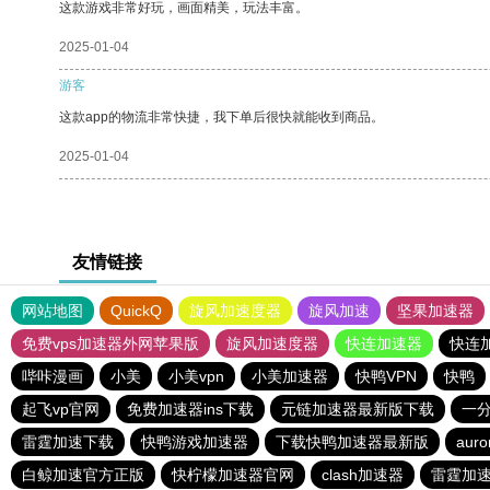
这款游戏非常好玩，画面精美，玩法丰富。
2025-01-04
游客
这款app的物流非常快捷，我下单后很快就能收到商品。
2025-01-04
友情链接
网站地图
QuickQ
旋风加速度器
旋风加速
坚果加速器
免费vps加速器外网苹果版
旋风加速度器
快连加速器
快连
哔咔漫画
小美
小美vpn
小美加速器
快鸭VPN
快鸭
起飞vp官网
免费加速器ins下载
元链加速器最新版下载
一
雷霆加速下载
快鸭游戏加速器
下载快鸭加速器最新版
aur
白鲸加速官方正版
快柠檬加速器官网
clash加速器
雷霆加