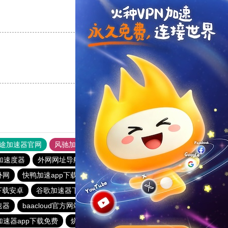
支持
[0]
反对
[0]
支持
[0]
反对
[0]
途加速器官网
风驰加速器
旋风加速器
加速度器
外网网址导航
软件中心
雷霆加速
狂飙加速器
外网
快鸭加速app下载官网
银河加速器下载苹果ins
下载安卓
谷歌加速器下载
闪电猫加速器
番石榴加速器
速器
baacloud官方网站
云梯加速
上ins可以用的加速器
加速器app下载免费
烧饼哥加速器
好用又免费的加速器