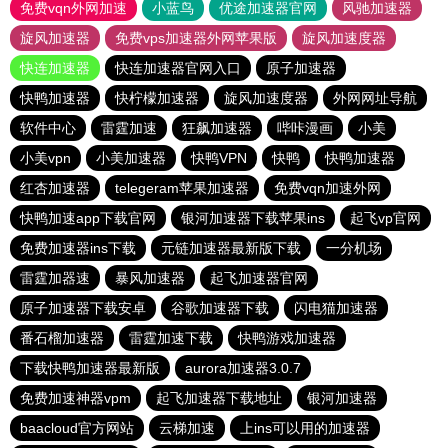
免费vqn外网加速
小蓝鸟
优途加速器官网
风驰加速器
旋风加速器
免费vps加速器外网苹果版
旋风加速度器
快连加速器
快连加速器官网入口
原子加速器
快鸭加速器
快柠檬加速器
旋风加速度器
外网网址导航
软件中心
雷霆加速
狂飙加速器
哔咔漫画
小美
小美vpn
小美加速器
快鸭VPN
快鸭
快鸭加速器
红杏加速器
telegeram苹果加速器
免费vqn加速外网
快鸭加速app下载官网
银河加速器下载苹果ins
起飞vp官网
免费加速器ins下载
元链加速器最新版下载
一分机场
雷霆加器速
暴风加速器
起飞加速器官网
原子加速器下载安卓
谷歌加速器下载
闪电猫加速器
番石榴加速器
雷霆加速下载
快鸭游戏加速器
下载快鸭加速器最新版
aurora加速器3.0.7
免费加速神器vpm
起飞加速器下载地址
银河加速器
baacloud官方网站
云梯加速
上ins可以用的加速器