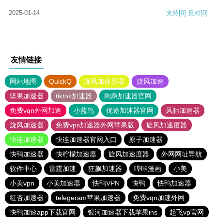
2025-01-14
支持
[0]
反对
[0]
友情链接
网站地图
QuickQ
旋风加速度器
旋风加速
坚果加速器
tiktok加速器
狗急加速器官网
免费vqn外网加速
小蓝鸟
优途加速器官网
风驰加速器
旋风加速器
免费vps加速器外网苹果版
旋风加速度器
快连加速器
快连加速器官网入口
原子加速器
快鸭加速器
快柠檬加速器
旋风加速度器
外网网址导航
软件中心
雷霆加速
狂飙加速器
哔咔漫画
小美
小美vpn
小美加速器
快鸭VPN
快鸭
快鸭加速器
红杏加速器
telegeram苹果加速器
免费vqn加速外网
快鸭加速app下载官网
银河加速器下载苹果ins
起飞vp官网