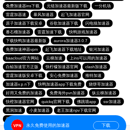
免费加速器ins下载
元链加速器最新版下载
一分机场
雷霆加器速
暴风加速器
起飞加速器官网
原子加速器下载安卓
谷歌加速器下载
闪电猫加速器
番石榴加速器
雷霆加速下载
快鸭游戏加速器
下载快鸭加速器最新版
aurora加速器3.0.7
免费加速神器vpm
起飞加速器下载地址
银河加速器
baacloud官方网站
云梯加速
上ins可以用的加速器
白鲸加速官方正版
快柠檬加速器官网
clash加速器
雷霆加速版安卓下载
安心免费加速器
推特加速
加速器v.p.n下
快鸭加速器app下载免费
烧饼哥加速器
好用又免费的加速器
免费海外pvn加速器
纵云梯加速器
快橙加速器官网
quickq官网下载
佛跳墙app
ssr加速器
黑洞加速
小麦加速器
老王加速npv下载官网
安卓加速器梯子免费
永久免费使用的加速器
下载